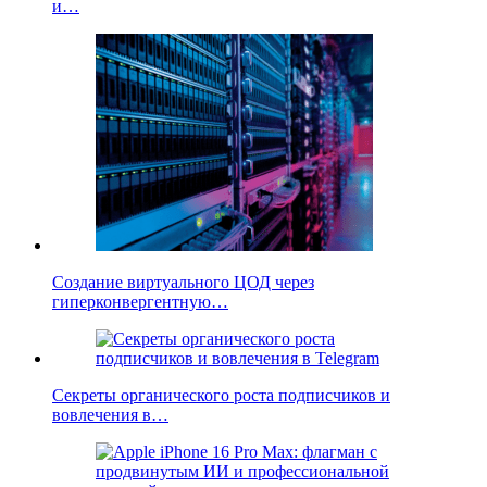
и…
Создание виртуального ЦОД через
гиперконвергентную…
Секреты органического роста подписчиков и
вовлечения в…