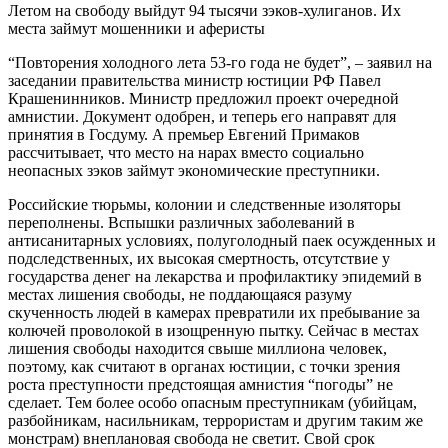
Летом на свободу выйдут 94 тысячи зэков-хулиганов. Их
места займут мошенники и аферисты
“Повторения холодного лета 53-го года не будет”, – заявил на
заседании правительства министр юстиции РФ Павел
Крашенинников. Министр предложил проект очередной
амнистии. Документ одобрен, и теперь его направят для
принятия в Госдуму. А премьер Евгений Примаков
рассчитывает, что место на нарах вместо социально
неопасных зэков займут экономические преступники.
Российские тюрьмы, колонии и следственные изоляторы
переполнены. Вспышки различных заболеваний в
антисанитарных условиях, полуголодный паек осужденных и
подследственных, их высокая смертность, отсутствие у
государства денег на лекарства и профилактику эпидемий в
местах лишения свободы, не поддающаяся разуму
скученность людей в камерах превратили их пребывание за
колючей проволокой в изощренную пытку. Сейчас в местах
лишения свободы находится свыше миллиона человек,
поэтому, как считают в органах юстиции, с точки зрения
роста преступности предстоящая амнистия “погоды” не
сделает. Тем более особо опасным преступникам (убийцам,
разбойникам, насильникам, террористам и другим таким же
монстрам) внеплановая свобода не светит. Свой срок