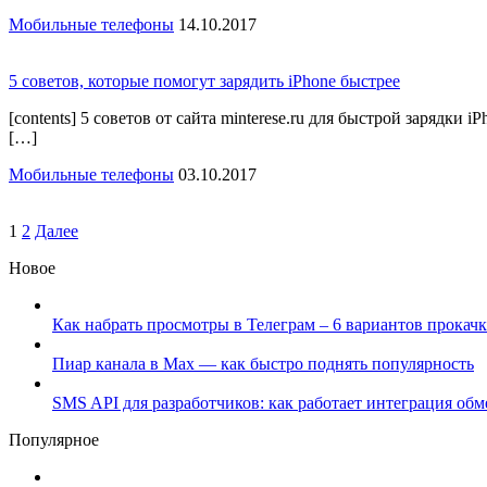
Мобильные телефоны
14.10.2017
5 советов, которые помогут зарядить iPhone быстрее
[contents] 5 советов от сайта minterese.ru для быстрой зарядки
[…]
Мобильные телефоны
03.10.2017
1
2
Далее
Новое
Как набрать просмотры в Телеграм – 6 вариантов прокачк
Пиар канала в Max — как быстро поднять популярность
SMS API для разработчиков: как работает интеграция об
Популярное