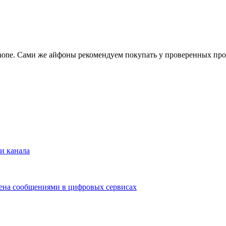
 iPhone. Сами же айфоны рекомендуем покупать у проверенных прод
и канала
мена сообщениями в цифровых сервисах