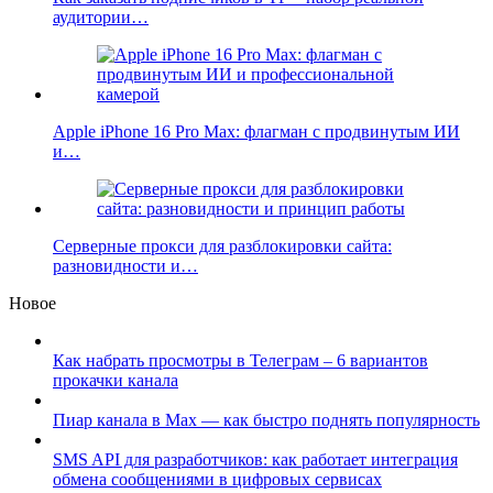
аудитории…
Apple iPhone 16 Pro Max: флагман с продвинутым ИИ
и…
Серверные прокси для разблокировки сайта:
разновидности и…
Новое
Как набрать просмотры в Телеграм – 6 вариантов
прокачки канала
Пиар канала в Max — как быстро поднять популярность
SMS API для разработчиков: как работает интеграция
обмена сообщениями в цифровых сервисах