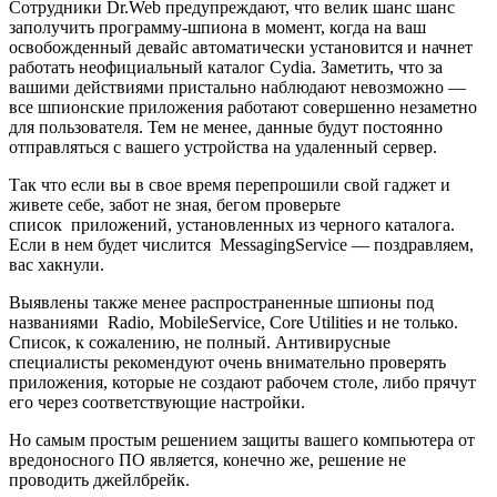
Сотрудники Dr.Web предупреждают, что велик шанс шанс
заполучить программу-шпиона в момент, когда на ваш
освобожденный девайс автоматически установится и начнет
работать неофициальный каталог Cydia. Заметить, что за
вашими действиями пристально наблюдают невозможно —
все шпионские приложения работают совершенно незаметно
для пользователя. Тем не менее, данные будут постоянно
отправляться с вашего устройства на удаленный сервер.
Так что если вы в свое время перепрошили свой гаджет и
живете себе, забот не зная, бегом проверьте
список приложений, установленных из черного каталога.
Если в нем будет числится MessagingService — поздравляем,
вас хакнули.
Выявлены также менее распространенные шпионы под
названиями Radio, MobileService, Core Utilities и не только.
Список, к сожалению, не полный. Антивирусные
специалисты рекомендуют очень внимательно проверять
приложения, которые не создают рабочем столе, либо прячут
его через соответствующие настройки.
Но самым простым решением защиты вашего компьютера от
вредоносного ПО является, конечно же, решение не
проводить джейлбрейк.