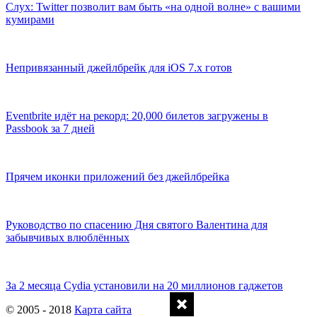
Слух: Twitter позволит вам быть «на одной волне» с вашими
кумирами
Непривязанный джейлбрейк для iOS 7.х готов
Eventbrite идёт на рекорд: 20,000 билетов загружены в
Passbook за 7 дней
Прячем иконки приложений без джейлбрейка
Руководство по спасению Дня святого Валентина для
забывчивых влюблённых
За 2 месяца Cydia установили на 20 миллионов гаджетов
© 2005 - 2018
Карта сайта