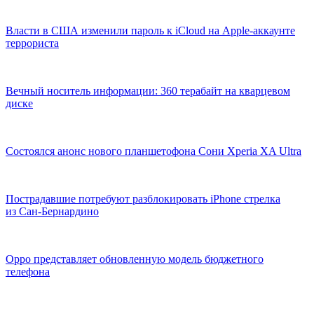
Власти в США изменили пароль к iCloud на Apple-аккаунте
террориста
Вечный носитель информации: 360 терабайт на кварцевом
диске
Состоялся анонс нового планшетофона Сони Xperia XA Ultra
Пострадавшие потребуют разблокировать iPhone стрелка
из Сан-Бернардино
Oppo представляет обновленную модель бюджетного
телефона