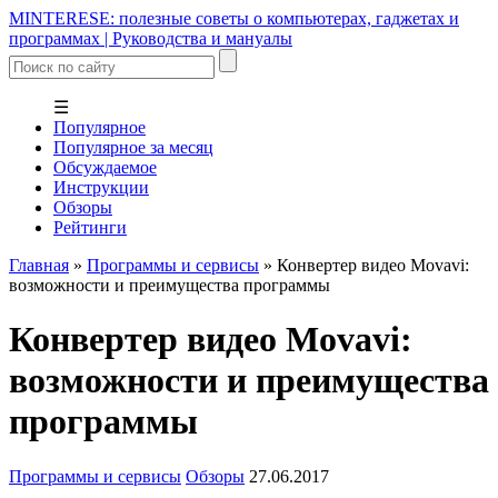
MINTERESE: полезные советы о компьютерах, гаджетах и
программах | Руководства и мануалы
☰
Популярное
Популярное за месяц
Обсуждаемое
Инструкции
Обзоры
Рейтинги
Главная
»
Программы и сервисы
»
Конвертер видео Movavi:
возможности и преимущества программы
Конвертер видео Movavi:
возможности и преимущества
программы
Программы и сервисы
Обзоры
27.06.2017