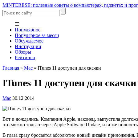
MINTERESE: полезные советы о компьютерах, гаджетах и прог
☰
Популярное
Популярное за месяц
Обсуждаемое
Инструкции
Обзоры
Рейтинги
Главная
»
Mac
»
ITunes 11 доступен для скачки
ITunes 11 доступен для скачки
Mac
30.12.2014
Вот и дождались. Компания Apple, наконец, выпустила долгож
что можно только через Apple Software Update, или же полность
В глаза сразу бросается абсолютно новый дизайн приложения.