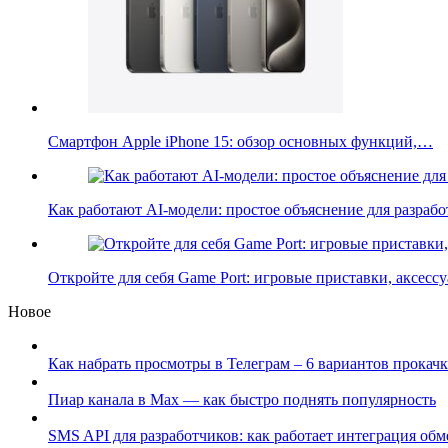
Смартфон Apple iPhone 15: обзор основных функций,…
Как работают AI-модели: простое объяснение для разра
Откройте для себя Game Port: игровые приставки, аксес
Новое
Как набрать просмотры в Телеграм – 6 вариантов прокачк
Пиар канала в Max — как быстро поднять популярность
SMS API для разработчиков: как работает интеграция об