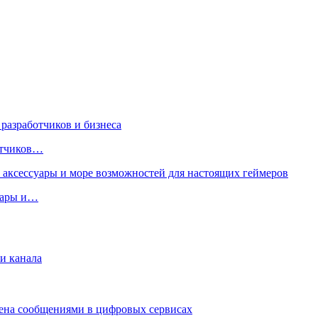
ботчиков…
суары и…
и канала
мена сообщениями в цифровых сервисах