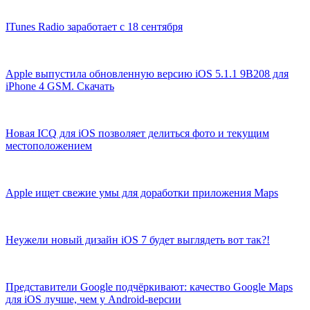
ITunes Radio заработает с 18 сентября
Apple выпустила обновленную версию iOS 5.1.1 9B208 для
iPhone 4 GSM. Скачать
Новая ICQ для iOS позволяет делиться фото и текущим
местоположением
Apple ищет свежие умы для доработки приложения Maps
Неужели новый дизайн iOS 7 будет выглядеть вот так?!
Представители Google подчёркивают: качество Google Maps
для iOS лучше, чем у Android-версии