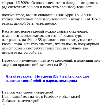
сборки 11D5099e. Основная цель этого билда — исправить
ряд системных ошибок и повысить производительность.
помимо этого, вышли обновления для Apple TV и была
усовершенствована производительность AirPlay в iPad. Всё в
рамках данной беты, естественно.
Касательно нововведений можно сказать следующее:
изменился переключатель для темной клавиатуры в
настройках, на iPhone 5S добавлена опция загрузки фото в
Photo Stream. Приятно отметить, что включить полужирный
шрифт более не потребует таких танцев с бубном, как
перезагрузка устройства.
Пережили изменения и центр уведомлений, и анимация при
закрытии приложений жестом ( на iPad).
Читайте также:
Не успела iOS 7 выйти, как уже
нашелся способ обойти пароль локскрина
Не пропусти самое интересное!
Подписывайтесь на нас в
Facebook
и
Вконтакте!
Добавить комментарий