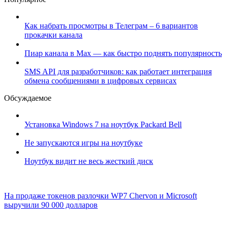
Как набрать просмотры в Телеграм – 6 вариантов
прокачки канала
Пиар канала в Max — как быстро поднять популярность
SMS API для разработчиков: как работает интеграция
обмена сообщениями в цифровых сервисах
Обсуждаемое
Установка Windows 7 на ноутбук Packard Bell
Не запускаются игры на ноутбуке
Ноутбук видит не весь жесткий диск
На продаже токенов разлочки WP7 Chervon и Microsoft
выручили 90 000 долларов