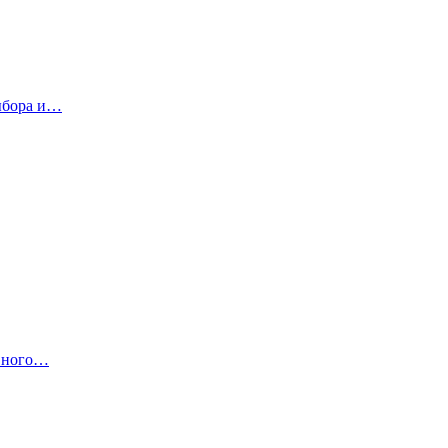
выбора и…
ивного…