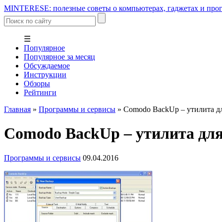
MINTERESE: полезные советы о компьютерах, гаджетах и прог
☰
Популярное
Популярное за месяц
Обсуждаемое
Инструкции
Обзоры
Рейтинги
Главная
»
Программы и сервисы
»
Comodo BackUp – утилита д
Comodo BackUp – утилита для
Программы и сервисы
09.04.2016