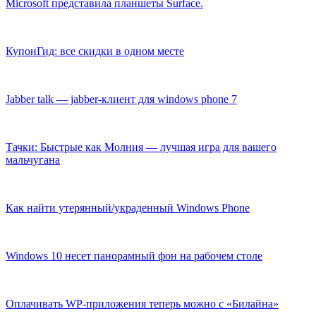
Microsoft представила планшеты Surface.
КупонГид: все скидки в одном месте
Jabber talk — jabber-клиент для windows phone 7
Тачки: Быстрые как Молния — лучшая игра для вашего
мальчугана
Как найти утерянный/украденный Windows Phone
Windows 10 несет панорамный фон на рабочем столе
Оплачивать WP-приложения теперь можно с «Билайна»