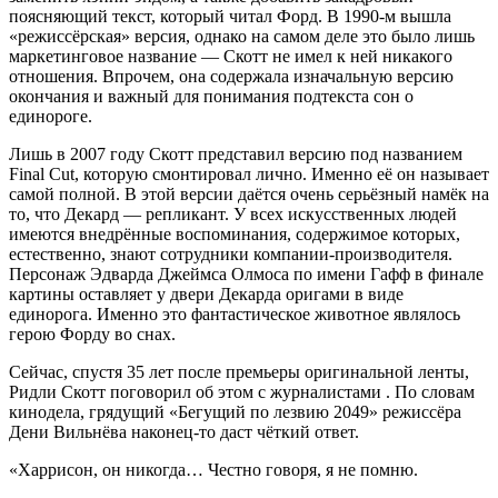
поясняющий текст, который читал Форд. В 1990-м вышла
«режиссёрская» версия, однако на самом деле это было лишь
маркетинговое название — Скотт не имел к ней никакого
отношения. Впрочем, она содержала изначальную версию
окончания и важный для понимания подтекста сон о
единороге.
Лишь в 2007 году Скотт представил версию под названием
Final Cut, которую смонтировал лично. Именно её он называет
самой полной. В этой версии даётся очень серьёзный намёк на
то, что Декард — репликант. У всех искусственных людей
имеются внедрённые воспоминания, содержимое которых,
естественно, знают сотрудники компании-производителя.
Персонаж Эдварда Джеймса Олмоса по имени Гафф в финале
картины оставляет у двери Декарда оригами в виде
единорога. Именно это фантастическое животное являлось
герою Форду во снах.
Сейчас, спустя 35 лет после премьеры оригинальной ленты,
Ридли Скотт поговорил об этом с журналистами . По словам
кинодела, грядущий «Бегущий по лезвию 2049» режиссёра
Дени Вильнёва наконец-то даст чёткий ответ.
«Харрисон, он никогда… Честно говоря, я не помню.