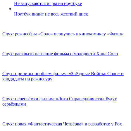
Не запускаются игры на ноутбуке
Ноутбук видит не весь жесткий диск
Слух: режиссёры «Соло» вернулись к кинокомиксу «Флэш»
Слух: раскрыто название фильма о молодости Хана Соло
Слух: причины проблем фильма «Звёздные Войны: Соло» и
кандидаты на режиссуру
Слух: пересъёмки фильма «Лига Справедливости» будут
серьёзными
Слух: новая «Фантастическая Четвёрка» в разработке у Fox