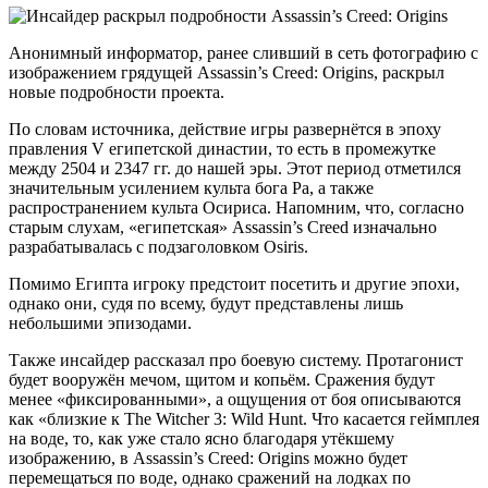
Анонимный информатор, ранее сливший в сеть фотографию с
изображением грядущей Assassin’s Creed: Origins, раскрыл
новые подробности проекта.
По словам источника, действие игры развернётся в эпоху
правления V египетской династии, то есть в промежутке
между 2504 и 2347 гг. до нашей эры. Этот период отметился
значительным усилением культа бога Ра, а также
распространением культа Осириса. Напомним, что, согласно
старым слухам, «египетская» Assassin’s Creed изначально
разрабатывалась с подзаголовком Osiris.
Помимо Египта игроку предстоит посетить и другие эпохи,
однако они, судя по всему, будут представлены лишь
небольшими эпизодами.
Также инсайдер рассказал про боевую систему. Протагонист
будет вооружён мечом, щитом и копьём. Сражения будут
менее «фиксированными», а ощущения от боя описываются
как «близкие к The Witcher 3: Wild Hunt. Что касается геймплея
на воде, то, как уже стало ясно благодаря утёкшему
изображению, в Assassin’s Creed: Origins можно будет
перемещаться по воде, однако сражений на лодках по