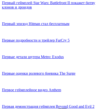
Первый геймплей Star Wars: Battlefront II покажет битву
клонов и дроидов
Первый эпизод Hitman стал бесплатным
Первые подробности и трейлер FarCry 5
Первые детали шутера Metro: Exodus
Первые оценки ролевого боевика The Surge
Первое геймплейное видео Anthem
Первая демонстрация геймплея Beyond Good and Evil 2