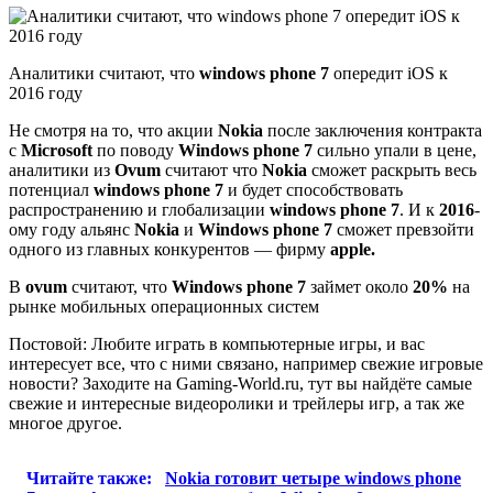
Аналитики считают, что
windows phone 7
опередит iOS к
2016 году
Не смотря на то, что акции
Nokia
после заключения контракта
с
Microsoft
по поводу
Windows phone 7
сильно упали в цене,
аналитики из
Ovum
считают что
Nokia
сможет раскрыть весь
потенциал
windows phone 7
и будет способствовать
распространению и глобализации
windows phone 7
. И к
2016
-
ому году альянс
Nokia
и
Windows phone 7
сможет превзойти
одного из главных конкурентов — фирму
apple.
В
ovum
считают, что
Windows phone 7
займет около
20%
на
рынке мобильных операционных систем
Постовой: Любите играть в компьютерные игры, и вас
интересует все, что с ними связано, например свежие игровые
новости? Заходите на Gaming-World.ru, тут вы найдёте самые
свежие и интересные видеоролики и трейлеры игр, а так же
многое другое.
Читайте также:
Nokia готовит четыре windows phone