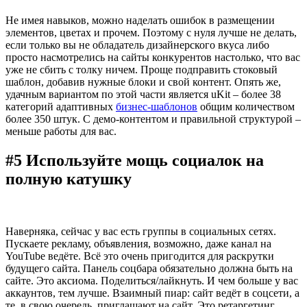
Не имея навыков, можно наделать ошибок в размещении
элементов, цветах и прочем. Поэтому с нуля лучше не делать,
если только вы не обладатель дизайнерского вкуса либо
просто насмотрелись на сайты конкурентов настолько, что вас
уже не сбить с толку ничем. Проще подправить стоковый
шаблон, добавив нужные блоки и свой контент. Опять же,
удачным вариантом по этой части является uKit – более 38
категорий адаптивных
бизнес-шаблонов
общим количеством
более 350 штук. С демо-контентом и правильной структурой –
меньше работы для вас.
#5 Используйте мощь социалок на
полную катушку
Наверняка, сейчас у вас есть группы в социальных сетях.
Пускаете рекламу, объявления, возможно, даже канал на
YouTube ведёте. Всё это очень пригодится для раскрутки
будущего сайта. Панель соцбара обязательно должна быть на
сайте. Это аксиома. Поделиться/лайкнуть. И чем больше у вас
аккаунтов, тем лучше. Взаимный пиар: сайт ведёт в соцсети, а
те, в свою очередь, приглашают на сайт. Это ретаргетинг.