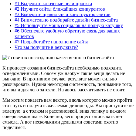
#1 Выделите ключевые цели проекта
#2 Изучите сайты ближайших конкурентов
#3 Выберите правильный конструктор сайтов
#4 Внимательно подбирайте дизайн бизнес-сайта
#5 Используйте мощь социалок на полную катушку
#6 Обеспечьте удобную обратную связь для ваших
клиентов
#7 Проработайте наполнение сайта
Что вы получите в результате?
К процессу создания бизнес-сайта необходимо подходить
осведомлёнными. Совсем уж наобум такие вещи делать не
выгодно. В противном случае, результат может сильно
разочаровать. Нужна некоторая системность, понимание того,
что вы и для чего затеяли. На авось рассчитывать не стоит.
Мы хотим показать вам вектор, вдоль которого можно пройти
этот путь и получить желаемые дивиденды. Вы приступите не
вслепую, а с толком и расстановкой, видя логику в каждом
совершаемом шаге. Конечно, весь процесс описывать нет
смысла. А вот несколькими дельными советами охотно
поделимся.