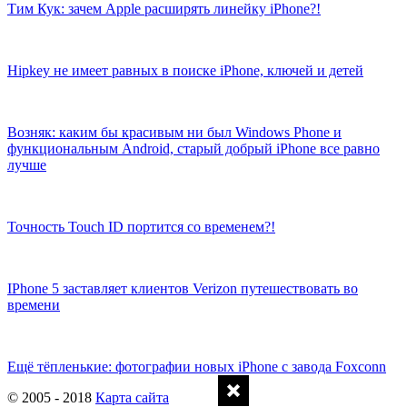
Тим Кук: зачем Apple расширять линейку iPhone?!
Hipkey не имеет равных в поиске iPhone, ключей и детей
Возняк: каким бы красивым ни был Windows Phone и
функциональным Android, старый добрый iPhone все равно
лучше
Точность Touch ID портится со временем?!
IPhone 5 заставляет клиентов Verizon путешествовать во
времени
Ещё тёпленькие: фотографии новых iPhone с завода Foxconn
© 2005 - 2018
Карта сайта