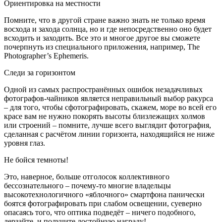
Ориентировка на местности
Помните, что в другой стране важно знать не только время
восхода и захода солнца, но и где непосредственно оно будет
всходить и заходить. Все это и многое другое вы сможете
почерпнуть из специального приложения, например, The
Photographer’s Ephemeris.
Следи за горизонтом
Одной из самых распространённых ошибок незадачливых
фотографов-чайников является неправильный выбор ракурса
– для того, чтобы сфотографировать, скажем, море во всей его
красе вам не нужно покорять высоты близлежащих холмов
или строений – помните, лучше всего выглядит фотография,
сделанная с расчётом линии горизонта, находящийся не ниже
уровня глаз.
Не бойся темноты!
Это, наверное, больше отголосок коллективного
бессознательного – почему-то многие владельцы
высокотехнологичного «яблочного» смартфона панически
боятся фотографировать при слабом освещении, суеверно
опасаясь того, что оптика подведёт – ничего подобного,
дерзайте, и получите достойную награду!