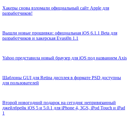
Хакеры снова взломали официальный сайт Apple для
разработчиков!
Вышли новые прошивки: официальная iOS 6.1.1 Beta для
разработчиков и хакерская Evasi0n 1.1
Yahoo представила новый браузер для iOS под названием Axis
Шаблоны GUI для Retina дисплея в формате PSD доступны
для пользователей
Второй новогодний подарок на сегодня: непривязанный
джейлбрейк iOS 5 и 5.0.1 для iPhone 4, 3GS, iPod Touch и iPad
1